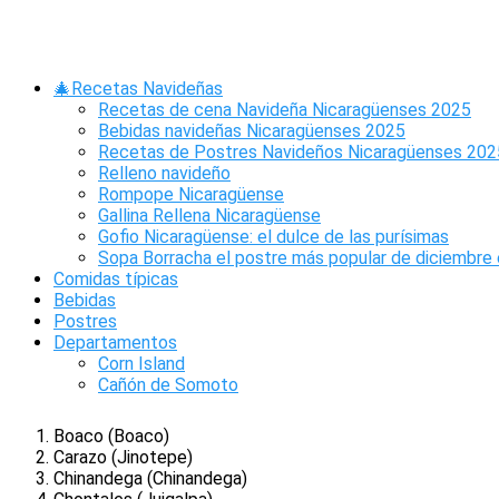
Saltar
al
contenido
🎄Recetas Navideñas
Departamentos de Nicaragua
Recetas de cena Navideña Nicaragüenses 2025
Bebidas navideñas Nicaragüenses 2025
Recetas de Postres Navideños Nicaragüenses 202
Nicaragua se encuentra actualmente organizada en 15
Relleno navideño
departamentos y 2 regiones autónomas, los cuales a su vez
Rompope Nicaragüense
se dividen en municipios con una cabecera departamental
Gallina Rellena Nicaragüense
respectivamente. Su ciudad capital se llama Managua y es
Gofio Nicaragüense: el dulce de las purísimas
mejor conocida como La Novia del Xolotlán.
Sopa Borracha el postre más popular de diciembre 
Comidas típicas
Estos son los departamentos y regiones autónomas de
Bebidas
Nicaragua:
Postres
Departamentos
Departamentos y Cabeceras
Corn Island
Departamentales:
Cañón de Somoto
Boaco (Boaco)
Carazo (Jinotepe)
Chinandega (Chinandega)