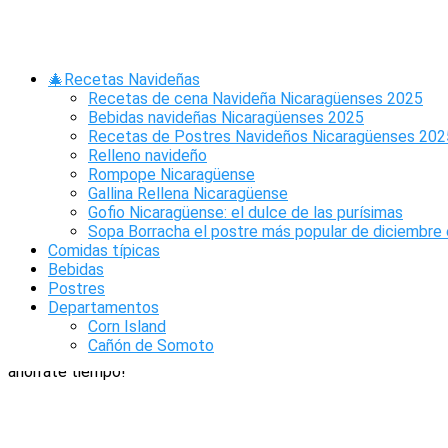
Saltar
al
contenido
🎄Recetas Navideñas
Refrescos y Bebidas Típicas
Recetas de cena Navideña Nicaragüenses 2025
Bebidas navideñas Nicaragüenses 2025
de Nicaragua: conocé sus
Recetas de Postres Navideños Nicaragüenses 202
Relleno navideño
recetas y cómo prepararlas
Rompope Nicaragüense
Gallina Rellena Nicaragüense
Gofio Nicaragüense: el dulce de las purísimas
¿En busca de los
Refrescos Típicos de Nicaragua
? ¡Estás
Sopa Borracha el postre más popular de diciembre 
en el sitio correcto! Desde aquí conocerás la lista completa
Comidas típicas
y definitiva sobre los alimentos líquidos de la tierra de lagos y
Bebidas
volcanes, además aprenderás todo sobre: los
nombres,
Postres
recetas, tipos, ingredientes y su preparación
, todo esto
Departamentos
sin necesidad de ir a la
Wikipedia.
Corn Island
Cañón de Somoto
¿Qué vas a encontrar aquí?
¡Haz clic en lo que necesites y
ahorrate tiempo!